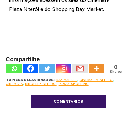
informações acessem os sites do Cinemark
Plaza Niterói e do Shopping Bay Market.
Compartilhe
0
Shares
TÓPICOS RELACIONADOS:
BAY MARKET
,
CINEMA EM NITERÓI
,
CINEMARK
,
KINOPLEX NITERÓI
,
PLAZA SHOPPING
COMENTÁRIOS