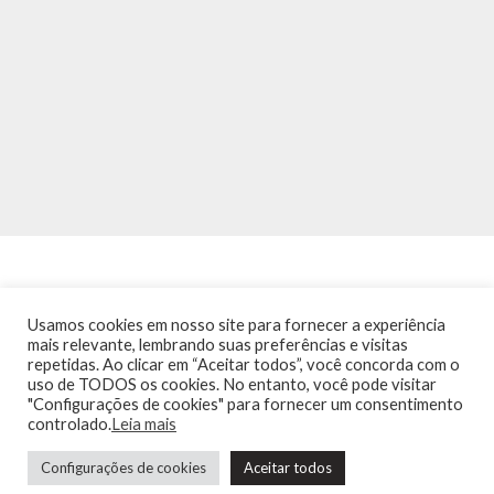
Usamos cookies em nosso site para fornecer a experiência
mais relevante, lembrando suas preferências e visitas
repetidas. Ao clicar em “Aceitar todos”, você concorda com o
INÍCIO
NOTÍCIAS
AGENDA
CONTATO
TRÂNSITO NA PONTE
uso de TODOS os cookies. No entanto, você pode visitar
TERMOS DE USO / POLÍTICA DE PRIVACIDADE
"Configurações de cookies" para fornecer um consentimento
controlado.
Leia mais
Configurações de cookies
Aceitar todos
Guia de Niterói Informática LTDA Todos os Direitos Reservados