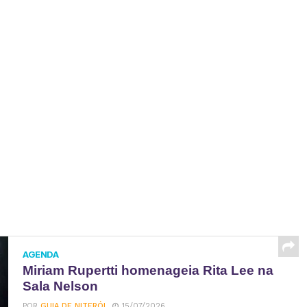
AGENDA
Miriam Rupertti homenageia Rita Lee na
Sala Nelson
POR
GUIA DE NITERÓI
15/07/2026