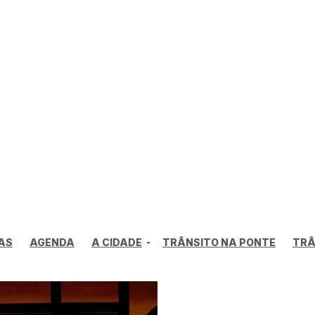
AS
AGENDA
A CIDADE
TRÂNSITO NA PONTE
TRÂ