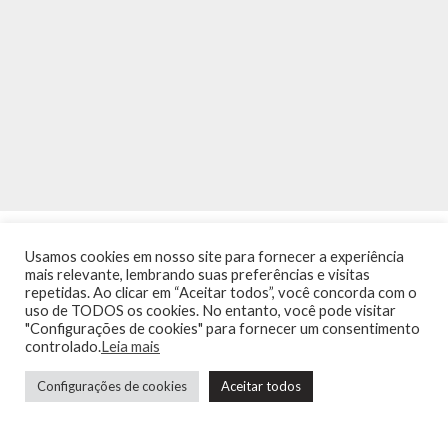
Usamos cookies em nosso site para fornecer a experiência
mais relevante, lembrando suas preferências e visitas
repetidas. Ao clicar em “Aceitar todos”, você concorda com o
uso de TODOS os cookies. No entanto, você pode visitar
"Configurações de cookies" para fornecer um consentimento
INÍCIO
NOTÍCIAS
AGENDA
CONTATO
TRÂNSITO NA PONTE
controlado.
Leia mais
TERMOS DE USO / POLÍTICA DE PRIVACIDADE
Configurações de cookies
Aceitar todos
Guia de Niterói Informática LTDA Todos os Direitos Reservados