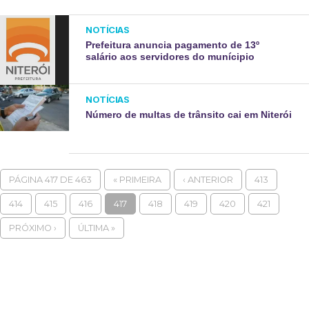
NOTÍCIAS
Prefeitura anuncia pagamento de 13º
salário aos servidores do munícipio
NOTÍCIAS
Número de multas de trânsito cai em Niterói
PÁGINA 417 DE 463
« PRIMEIRA
‹ ANTERIOR
413
414
415
416
417
418
419
420
421
PRÓXIMO ›
ÚLTIMA »