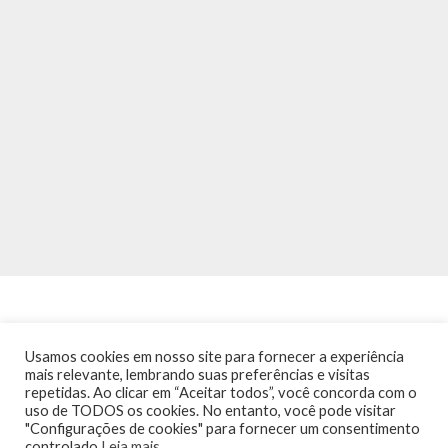
Usamos cookies em nosso site para fornecer a experiência
mais relevante, lembrando suas preferências e visitas
repetidas. Ao clicar em “Aceitar todos”, você concorda com o
INÍCIO
NOTÍCIAS
AGENDA
CONTATO
TRÂNSITO NA PONTE
uso de TODOS os cookies. No entanto, você pode visitar
TERMOS DE USO / POLÍTICA DE PRIVACIDADE
"Configurações de cookies" para fornecer um consentimento
controlado.
Leia mais