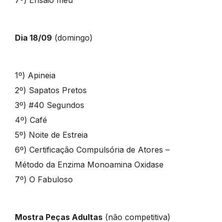
7º) Ensaio meu
Dia 18/09
(domingo)
1º) Apineia
2º) Sapatos Pretos
3º) #40 Segundos
4º) Café
5º) Noite de Estreia
6º) Certificação Compulsória de Atores –
Método da Enzima Monoamina Oxidase
7º) O Fabuloso
Mostra Peças Adultas
(não competitiva)