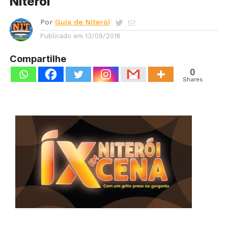
Niterói
Por
Guia de Niterói
Publicado em
13/09/2016
Compartilhe
0
Shares