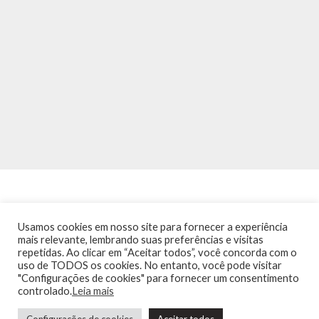
Usamos cookies em nosso site para fornecer a experiência
mais relevante, lembrando suas preferências e visitas
repetidas. Ao clicar em “Aceitar todos”, você concorda com o
INÍCIO
NOTÍCIAS
AGENDA
CONTATO
TRÂNSITO NA PONTE
uso de TODOS os cookies. No entanto, você pode visitar
TERMOS DE USO / POLÍTICA DE PRIVACIDADE
"Configurações de cookies" para fornecer um consentimento
controlado.
Leia mais