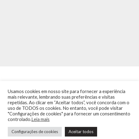
Usamos cookies em nosso site para fornecer a experiência
mais relevante, lembrando suas preferências e visitas
repetidas. Ao clicar em “Aceitar todos”, você concorda com o
INÍCIO
NOTÍCIAS
AGENDA
CONTATO
TRÂNSITO NA PONTE
uso de TODOS os cookies. No entanto, você pode visitar
TERMOS DE USO / POLÍTICA DE PRIVACIDADE
"Configurações de cookies" para fornecer um consentimento
controlado.
Leia mais
Configurações de cookies
Aceitar todos
Guia de Niterói Informática LTDA Todos os Direitos Reservados