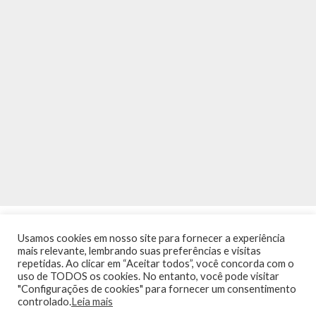
Usamos cookies em nosso site para fornecer a experiência
mais relevante, lembrando suas preferências e visitas
repetidas. Ao clicar em “Aceitar todos”, você concorda com o
uso de TODOS os cookies. No entanto, você pode visitar
"Configurações de cookies" para fornecer um consentimento
INÍCIO
NOTÍCIAS
AGENDA
CONTATO
TRÂNSITO NA PONTE
controlado.
Leia mais
TERMOS DE USO / POLÍTICA DE PRIVACIDADE