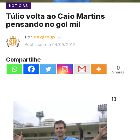
NOTÍCIAS
Túlio volta ao Caio Martins
pensando no gol mil
Por
dexgroup
Publicado em
04/09/2012
Compartilhe
0
Shares
13