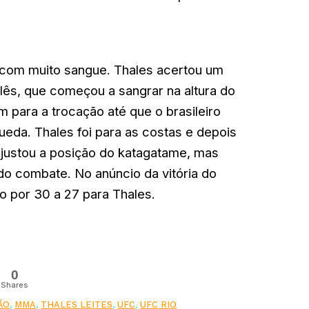
com muito sangue. Thales acertou um
lês, que começou a sangrar na altura do
am para a trocação até que o brasileiro
ueda. Thales foi para as costas e depois
ajustou a posição do katagatame, mas
 do combate.
No anúncio da vitória do
nfo por 30 a 27 para Thales.
0
Shares
ÃO
,
MMA
,
THALES LEITES
,
UFC
,
UFC RIO