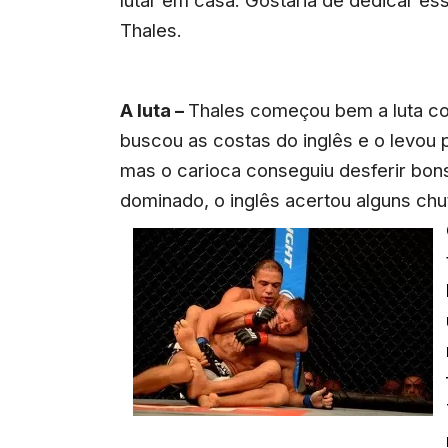
lutar em casa. Gostaria de dedicar essa
Thales.
A luta –
Thales começou bem a luta co
buscou as costas do inglês e o levou
mas o carioca conseguiu desferir bons
dominado, o inglês acertou alguns chu