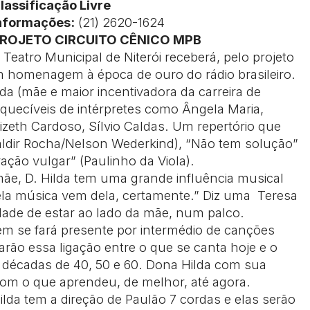
lassificação Livre
nformações:
(21) 2620-1624
ROJETO CIRCUITO CÊNICO MPB
 Teatro Municipal de Niterói receberá, pelo projeto
 homenagem à época de ouro do rádio brasileiro.
da (mãe e maior incentivadora da carreira de
squecíveis de intérpretes como Ângela Maria,
izeth Cardoso, Sílvio Caldas. Um repertório que
dir Rocha/Nelson Wederkind), “Não tem solução”
ação vulgar” (Paulinho da Viola).
ãe, D. Hilda tem uma grande influência musical
ela música vem dela, certamente.” Diz uma Teresa
ade de estar ao lado da mãe, num palco.
ém se fará presente por intermédio de canções
farão essa ligação entre o que se canta hoje e o
s décadas de 40, 50 e 60. Dona Hilda com sua
com o que aprendeu, de melhor, até agora.
ilda tem a direção de Paulão 7 cordas e elas serão