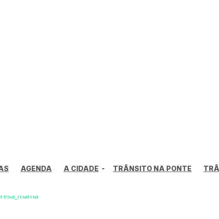
AS
AGENDA
A CIDADE
TRÂNSITO NA PONTE
TRÂ