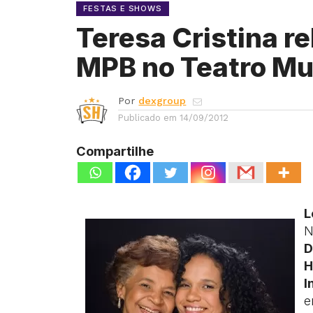
FESTAS E SHOWS
Teresa Cristina r
MPB no Teatro Mu
Por
dexgroup
Publicado em
14/09/2012
Compartilhe
L
N
D
H
I
e