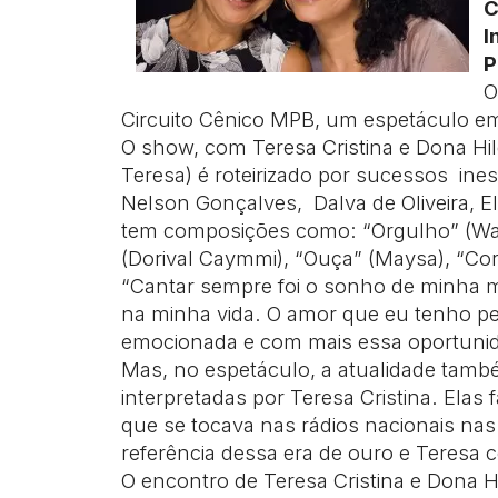
C
I
P
O
Circuito Cênico MPB, um espetáculo em
O show, com Teresa Cristina e Dona Hil
Teresa) é roteirizado por sucessos ine
Nelson Gonçalves, Dalva de Oliveira, El
tem composições como: “Orgulho” (Wal
(Dorival Caymmi), “Ouça” (Maysa), “Cor
“Cantar sempre foi o sonho de minha m
na minha vida. O amor que eu tenho p
emocionada e com mais essa oportunid
Mas, no espetáculo, a atualidade tamb
interpretadas por Teresa Cristina. Elas 
que se tocava nas rádios nacionais na
referência dessa era de ouro e Teresa 
O encontro de Teresa Cristina e Dona H