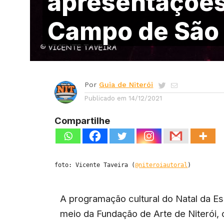
apresentações
Campo de São
Por
Guia de Niterói
Publicado em
14/12/2021
Compartilhe
foto: Vicente Taveira (
@niteroiautoral
)
A programação cultural do Natal da E
meio da Fundação de Arte de Niterói,