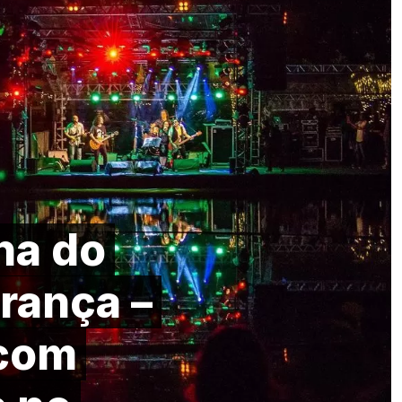
na do
rança –
 com