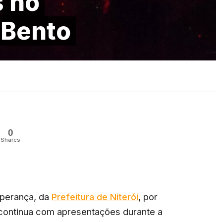
 no
 Bento
0
Shares
sperança, da
Prefeitura de Niterói
, por
 continua com apresentações durante a