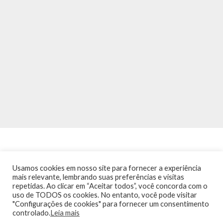
Usamos cookies em nosso site para fornecer a experiência
mais relevante, lembrando suas preferências e visitas
repetidas. Ao clicar em “Aceitar todos”, você concorda com o
INÍCIO
NOTÍCIAS
AGENDA
CONTATO
TRÂNSITO NA PONTE
uso de TODOS os cookies. No entanto, você pode visitar
TERMOS DE USO / POLÍTICA DE PRIVACIDADE
"Configurações de cookies" para fornecer um consentimento
controlado.
Leia mais