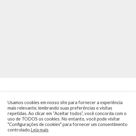
Usamos cookies em nosso site para fornecer a experiência
mais relevante, lembrando suas preferências e visitas
repetidas. Ao clicar em “Aceitar todos”, você concorda com o
INÍCIO
NOTÍCIAS
AGENDA
CONTATO
TRÂNSITO NA PONTE
uso de TODOS os cookies. No entanto, você pode visitar
TERMOS DE USO / POLÍTICA DE PRIVACIDADE
"Configurações de cookies" para fornecer um consentimento
controlado.
Leia mais