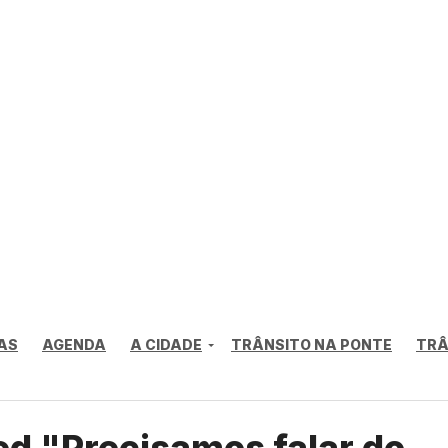
AS
AGENDA
A CIDADE
TRÂNSITO NA PONTE
TRÂ