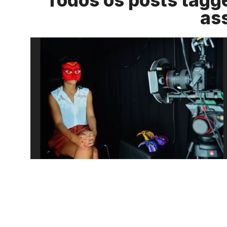
Todos os posts tagg
as