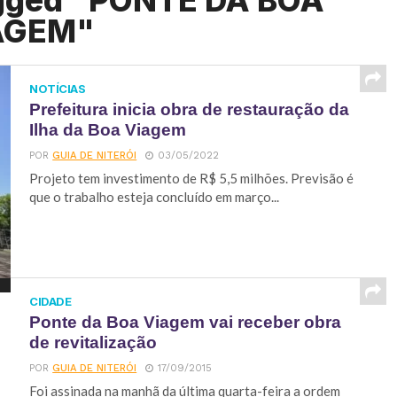
agged "PONTE DA BOA
AGEM"
NOTÍCIAS
Prefeitura inicia obra de restauração da
Ilha da Boa Viagem
POR
GUIA DE NITERÓI
03/05/2022
Projeto tem investimento de R$ 5,5 milhões. Previsão é
que o trabalho esteja concluído em março...
CIDADE
Ponte da Boa Viagem vai receber obra
de revitalização
POR
GUIA DE NITERÓI
17/09/2015
Foi assinada na manhã da última quarta-feira a ordem