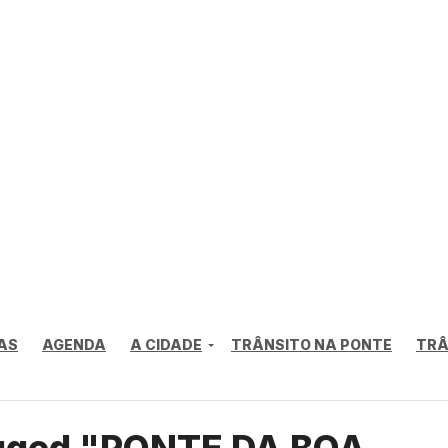
AS
AGENDA
A CIDADE
TRÂNSITO NA PONTE
TRÂ