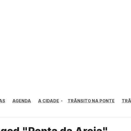
AS
AGENDA
A CIDADE
TRÂNSITO NA PONTE
TRÂ