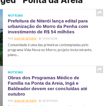
gged "Ponta da Areia"
NOTÍCIAS
Prefeitura de Niterói lança edital para
urbanização do Morro da Penha com
investimento de R$ 54 milhões
POR
GUIA DE NITERÓI
13/05/2026
Comunidade é uma das primeiras contempladas pelo
programa Vida Nova no Morro; projeto inclui mirante,
plano...
NOTÍCIAS
Obras dos Programas Médico de
Família na Ponta da Areia, Ingá e
Baldeador devem ser concluídas até
outubro
POR
GUIA DE NITERÓI
22/07/2022