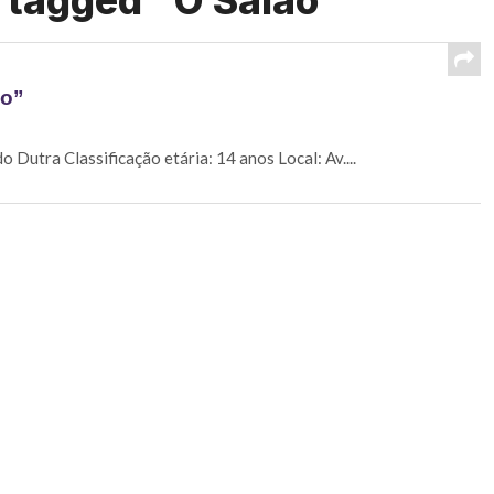
 tagged "O Salão"
ão”
 Dutra Classificação etária: 14 anos Local: Av....