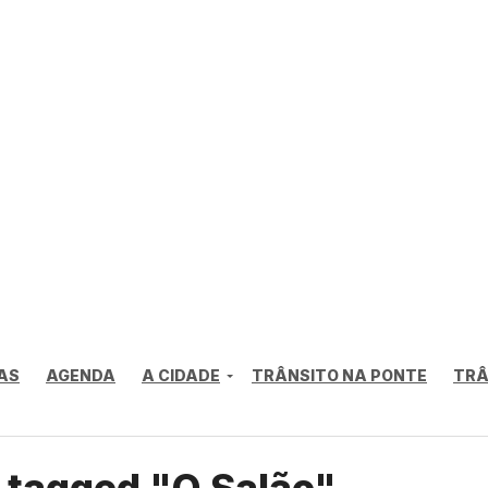
AS
AGENDA
A CIDADE
TRÂNSITO NA PONTE
TRÂ