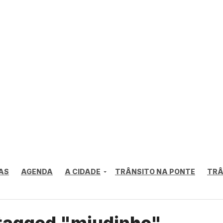
AS
AGENDA
A CIDADE
TRÂNSITO NA PONTE
TRÂ