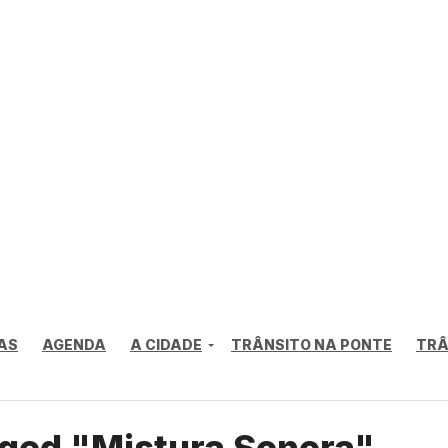
AS
AGENDA
A CIDADE
TRÂNSITO NA PONTE
TRÂ