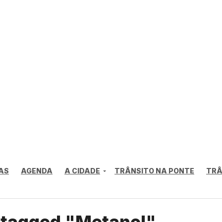
AS
AGENDA
A CIDADE
TRÂNSITO NA PONTE
TRÂ