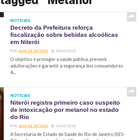
 tagged "Metanol"
NOTÍCIAS
Decreto da Prefeitura reforça
fiscalização sobre bebidas alcoólicas
em Niterói
POR
GUIA DE NITERÓI
08/10/2025
O objetivo é proteger a saúde pública, prevenir
adulterações e garantir a segurança dos consumidores
A...
NOTÍCIAS
Niterói registra primeiro caso suspeito
de intoxicação por metanol no estado
do Rio
POR
GUIA DE NITERÓI
04/10/2025
A Secretaria de Estado de Saúde do Rio de Janeiro (SES-