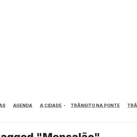
AS
AGENDA
A CIDADE
TRÂNSITO NA PONTE
TRÂ