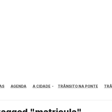
AS
AGENDA
A CIDADE
TRÂNSITO NA PONTE
TRÂ