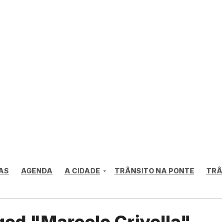
AS
AGENDA
A CIDADE
TRÂNSITO NA PONTE
TRÂ