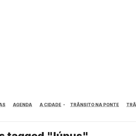
AS
AGENDA
A CIDADE
TRÂNSITO NA PONTE
TRÂ