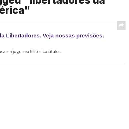
gged "libertadores da
érica"
da Libertadores. Veja nossas previsões.
a em jogo seu histórico título...