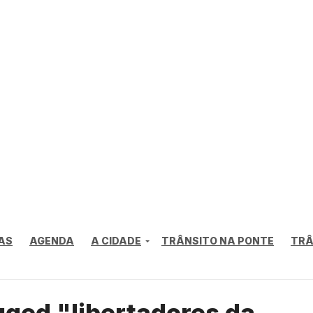
AS
AGENDA
A CIDADE
TRÂNSITO NA PONTE
TRÂ