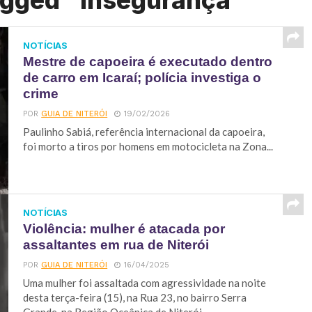
agged "Insegurança"
NOTÍCIAS
Mestre de capoeira é executado dentro
de carro em Icaraí; polícia investiga o
crime
POR
GUIA DE NITERÓI
19/02/2026
Paulinho Sabiá, referência internacional da capoeira,
foi morto a tiros por homens em motocicleta na Zona...
NOTÍCIAS
Violência: mulher é atacada por
assaltantes em rua de Niterói
POR
GUIA DE NITERÓI
16/04/2025
Uma mulher foi assaltada com agressividade na noite
desta terça-feira (15), na Rua 23, no bairro Serra