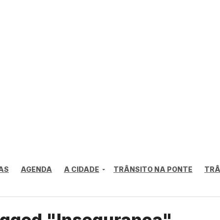
AS
AGENDA
A CIDADE
TRÂNSITO NA PONTE
TRÂ