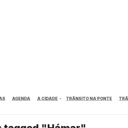
AS
AGENDA
A CIDADE
TRÂNSITO NA PONTE
TRÂ