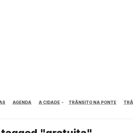
AS
AGENDA
A CIDADE
TRÂNSITO NA PONTE
TRÂ