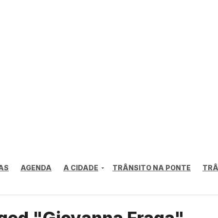
AS
AGENDA
A CIDADE
TRÂNSITO NA PONTE
TRÂ