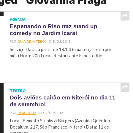
gged "Giovanna Fraga"
AGENDA
Espettando o Riso traz stand up
comedy no Jardim Icaraí
POR
GUIA DE NITERÓI
11/03/2014
Serviço Data: a partir de 18/03 (uma terça-feira por
mês) Hora: 20h Local: Restaurante Espetto Rio...
TEATRO
Dois aviões cairão em Niterói no dia 11
de setembro!
POR
DEXGROUP
04/09/2012
Local: Bemdito Steaks & Burgers (Avenida Quintino
Bocaiuva, 217, São Francisco, Niterói) Data: 11 de