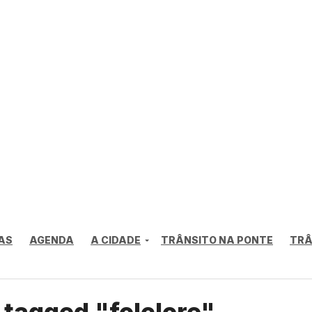
AS
AGENDA
A CIDADE
TRÂNSITO NA PONTE
TRÂ