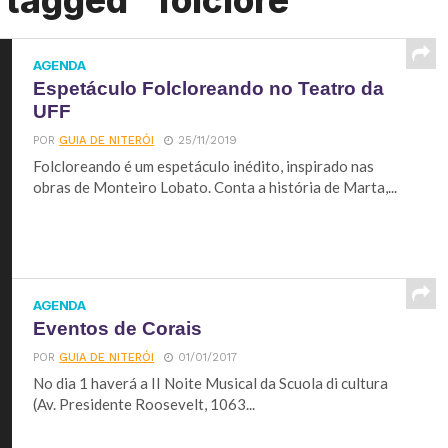
 tagged "folclore"
AGENDA
Espetáculo Folcloreando no Teatro da
UFF
POR
GUIA DE NITERÓI
25/11/2019
Folcloreando é um espetáculo inédito, inspirado nas
obras de Monteiro Lobato. Conta a história de Marta,...
AGENDA
Eventos de Corais
POR
GUIA DE NITERÓI
01/01/2017
No dia 1 haverá a II Noite Musical da Scuola di cultura
(Av. Presidente Roosevelt, 1063...