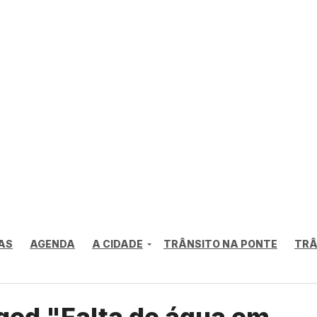
AS
AGENDA
A CIDADE
TRÂNSITO NA PONTE
TRÂ