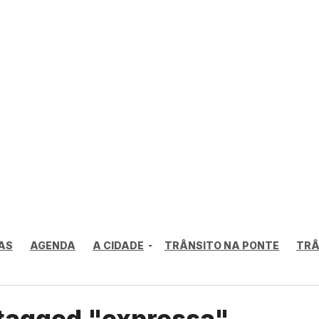
AS
AGENDA
A CIDADE
TRÂNSITO NA PONTE
TRÂ