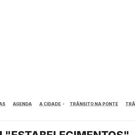
AS
AGENDA
A CIDADE
TRÂNSITO NA PONTE
TRÂ