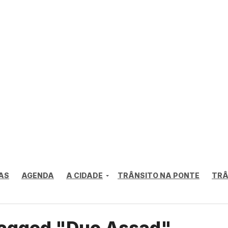
AS
AGENDA
A CIDADE
TRÂNSITO NA PONTE
TRÂ