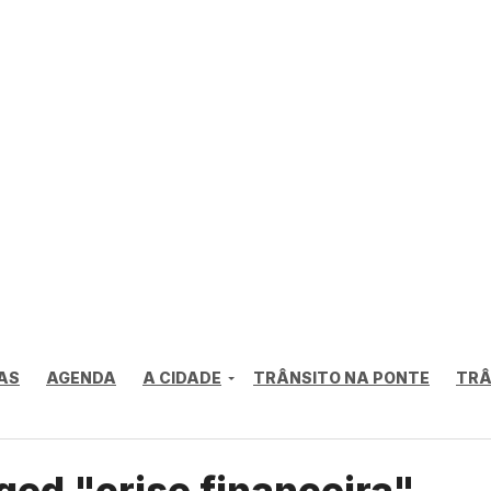
AS
AGENDA
A CIDADE
TRÂNSITO NA PONTE
TRÂ