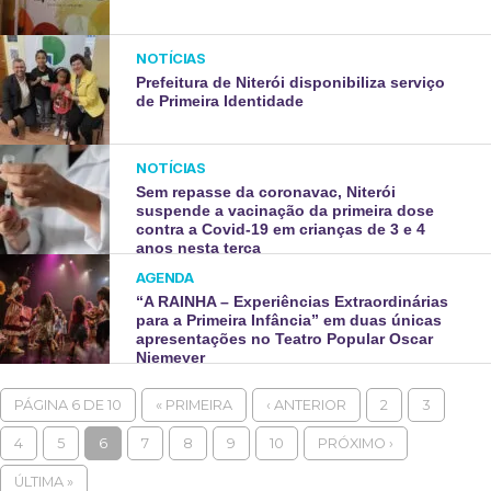
NOTÍCIAS
Prefeitura de Niterói disponibiliza serviço
de Primeira Identidade
NOTÍCIAS
Sem repasse da coronavac, Niterói
suspende a vacinação da primeira dose
contra a Covid-19 em crianças de 3 e 4
anos nesta terça
AGENDA
“A RAINHA – Experiências Extraordinárias
para a Primeira Infância” em duas únicas
apresentações no Teatro Popular Oscar
Niemeyer
PÁGINA 6 DE 10
« PRIMEIRA
‹ ANTERIOR
2
3
4
5
6
7
8
9
10
PRÓXIMO ›
ÚLTIMA »