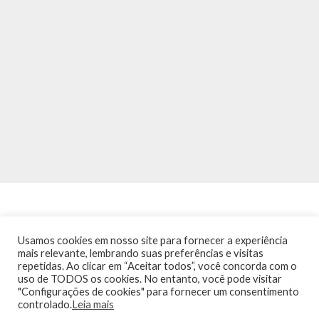
Usamos cookies em nosso site para fornecer a experiência
mais relevante, lembrando suas preferências e visitas
repetidas. Ao clicar em “Aceitar todos”, você concorda com o
INÍCIO
NOTÍCIAS
AGENDA
CONTATO
TRÂNSITO NA PONTE
uso de TODOS os cookies. No entanto, você pode visitar
TERMOS DE USO / POLÍTICA DE PRIVACIDADE
"Configurações de cookies" para fornecer um consentimento
controlado.
Leia mais