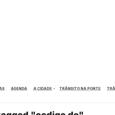
AS
AGENDA
A CIDADE
TRÂNSITO NA PONTE
TRÂ