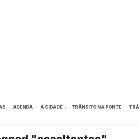
AS
AGENDA
A CIDADE
TRÂNSITO NA PONTE
TRÂ