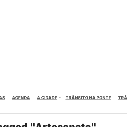
AS
AGENDA
A CIDADE
TRÂNSITO NA PONTE
TRÂ