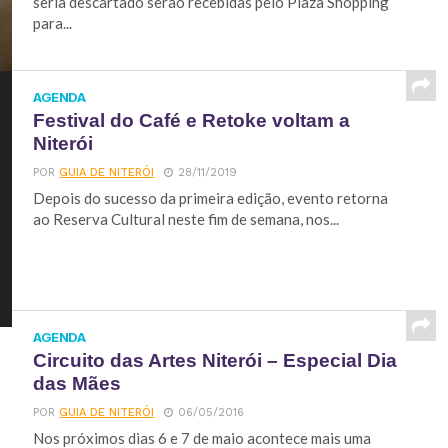
seria descartado serão recebidas pelo Plaza Shopping
para...
AGENDA
Festival do Café e Retoke voltam a
Niterói
POR
GUIA DE NITERÓI
28/11/2019
Depois do sucesso da primeira edição, evento retorna
ao Reserva Cultural neste fim de semana, nos...
AGENDA
Circuito das Artes Niterói – Especial Dia
das Mães
POR
GUIA DE NITERÓI
06/05/2016
Nos próximos dias 6 e 7 de maio acontece mais uma