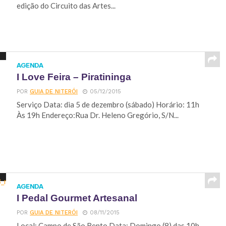
edição do Circuito das Artes...
AGENDA
I Love Feira – Piratininga
POR
GUIA DE NITERÓI
05/12/2015
Serviço Data: dia 5 de dezembro (sábado) Horário: 11h
Às 19h Endereço:Rua Dr. Heleno Gregório, S/N...
AGENDA
I Pedal Gourmet Artesanal
POR
GUIA DE NITERÓI
08/11/2015
Local: Campo de São Bento Data: Domingo (8) das 10h