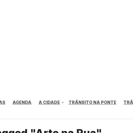
AS
AGENDA
A CIDADE
TRÂNSITO NA PONTE
TRÂ