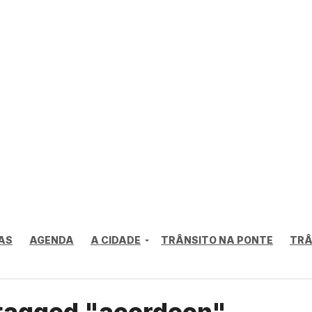
AS
AGENDA
A CIDADE
TRÂNSITO NA PONTE
TRÂ