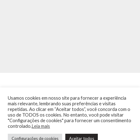
Usamos cookies em nosso site para fornecer a experiência
mais relevante, lembrando suas preferências e visitas
repetidas. Ao clicar em “Aceitar todos”, você concorda com o
INÍCIO
NOTÍCIAS
AGENDA
CONTATO
TRÂNSITO NA PONTE
uso de TODOS os cookies. No entanto, você pode visitar
TERMOS DE USO / POLÍTICA DE PRIVACIDADE
"Configurações de cookies" para fornecer um consentimento
controlado.
Leia mais
Configurações de cookies
Aceitar todos