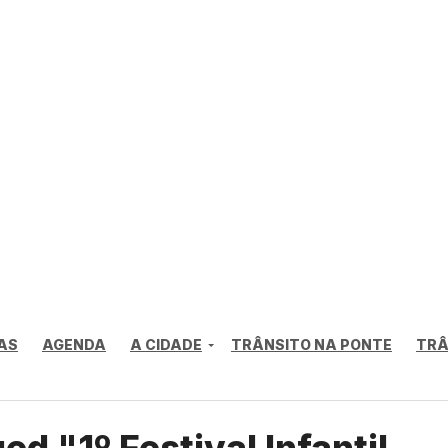
AS
AGENDA
A CIDADE
TRÂNSITO NA PONTE
TRÂ