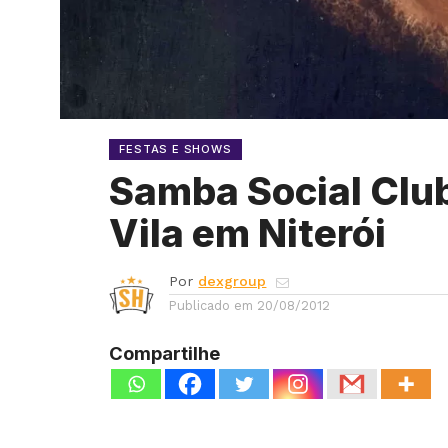
FESTAS E SHOWS
Samba Social Clu
Vila em Niterói
Por
dexgroup
Publicado em
20/08/2012
Compartilhe