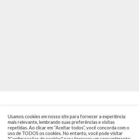
Usamos cookies em nosso site para fornecer a experiência
mais relevante, lembrando suas preferências e visitas
repetidas. Ao clicar em “Aceitar todos”, você concorda com o
INÍCIO
NOTÍCIAS
AGENDA
CONTATO
TRÂNSITO NA PONTE
uso de TODOS os cookies. No entanto, você pode visitar
TERMOS DE USO / POLÍTICA DE PRIVACIDADE
"Configurações de cookies" para fornecer um consentimento