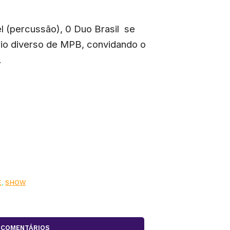
 (percussão), 0 Duo Brasil se
io diverso de MPB, convidando o
.
E
,
SHOW
COMENTÁRIOS